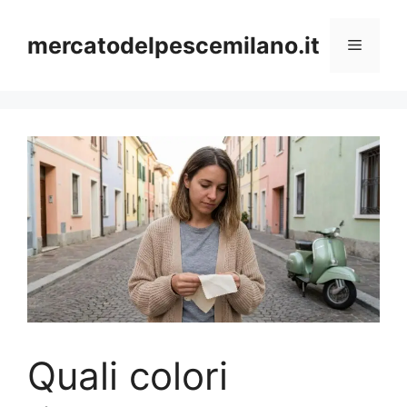
Vai
al
mercatodelpescemilano.it
Menu
contenuto
Quali colori