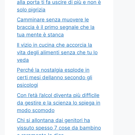
alla porta ti fa uscire di più e non è
solo pigrizia
Camminare senza muovere le
braccia è il primo segnale che la
tua mente è stanca
Il vizio in cucina che accorcia la
vita degli alimenti senza che tu lo
veda
Perché la nostalgia esplode in
certi mesi dellanno secondo gli
psicologi
Con l’età l’alcol diventa più difficile
da gestire e la scienza lo spiega in
modo scomodo
Chi si allontana dai genitori ha
vissuto spesso 7 cose da bambino