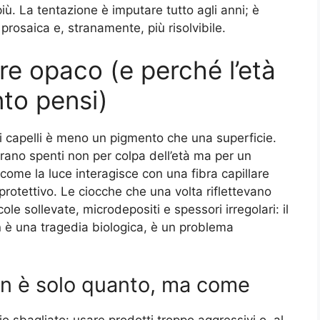
iù. La tentazione è imputare tutto agli anni; è
prosaica e, stranamente, più risolvibile.
are opaco (e perché l’età
to pensi)
ei capelli è meno un pigmento che una superficie.
rano spenti non per colpa dell’età ma per un
 come la luce interagisce con una fibra capillare
protettivo. Le ciocche che una volta riflettevano
e sollevate, microdepositi e spessori irregolari: il
on è una tragedia biologica, è un problema
non è solo quanto, ma come
o sbagliato: usare prodotti troppo aggressivi o, al