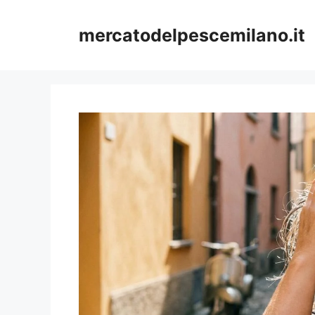
Vai
al
mercatodelpescemilano.it
contenuto