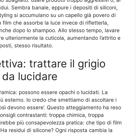
idui. Sembra banale, eppure i depositi di siliconi,
ti styling si accumulano su un capello già povero di
 film che assorbe la luce invece di rifletterla,
nche dopo lo shampoo. Allo stesso tempo, lavare
 ulteriormente la cuticola, aumentando l’attrito e
osti, stesso risultato.
iva: trattare il grigio
 da lucidare
eramica: possono essere opachi o lucidati. La
iù esterno. Io credo che smettiamo di ascoltare i
‘così devono essere’. Questo atteggiamento ha reso
onsigli contrastanti: troppa chimica, troppa
virebbe più consapevolezza pratica: che tipo di film
 Ha residui di silicone? Ogni risposta cambia la