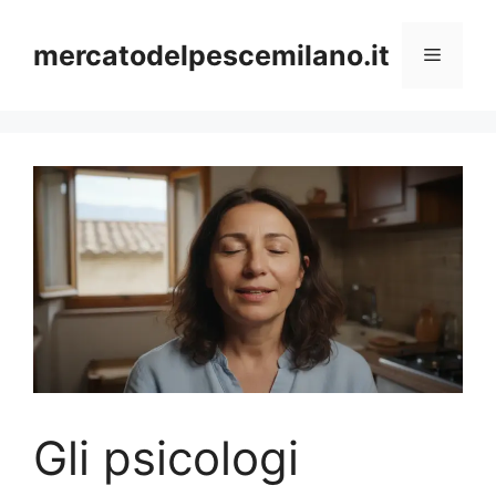
Vai
al
mercatodelpescemilano.it
Menu
contenuto
Gli psicologi