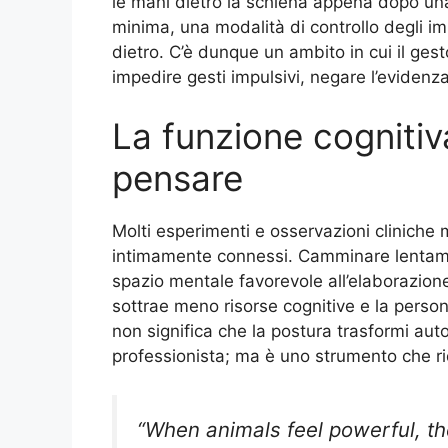
le mani dietro la schiena appena dopo una 
minima, una modalità di controllo degli im
dietro. C’è dunque un ambito in cui il ge
impedire gesti impulsivi, negare l’evidenz
La funzione cogniti
pensare
Molti esperimenti e osservazioni cliniche
intimamente connessi. Camminare lentame
spazio mentale favorevole all’elaborazione:
sottrae meno risorse cognitive e la perso
non significa che la postura trasformi au
professionista; ma è uno strumento che rid
“When animals feel powerful, t