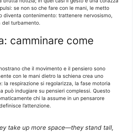
brutta notizia; in quei casi il gesto è una corazza
pulsi: se non so che fare con le mani, le metto
sto diventa contenimento: trattenere nervosismo,
a del turbamento.
va: camminare come
 mostrano che il movimento e il pensiero sono
nte con le mani dietro la schiena crea uno
 la respirazione si regolarizza, la fase motoria
na può indugiare su pensieri complessi. Questo
tomaticamente chi la assume in un pensarore
efinisce l’attenzione.
hey take up more space—they stand tall,