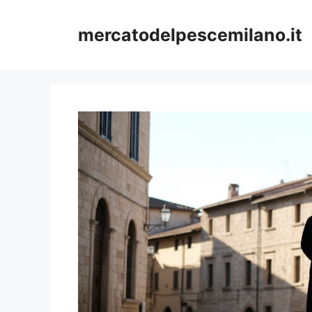
Vai
al
mercatodelpescemilano.it
contenuto