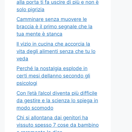
alla porta ti fa uscire di più e non è
solo pigrizia
Camminare senza muovere le
braccia è il primo segnale che la
tua mente è stanca
Il vizio in cucina che accorcia la
vita degli alimenti senza che tu lo
veda
Perché la nostalgia esplode in
certi mesi dellanno secondo gli
psicologi
Con l’età l’alcol diventa più difficile
da gestire e la scienza lo spiega in
modo scomodo
Chi si allontana dai genitori ha
vissuto spesso 7 cose da bambino