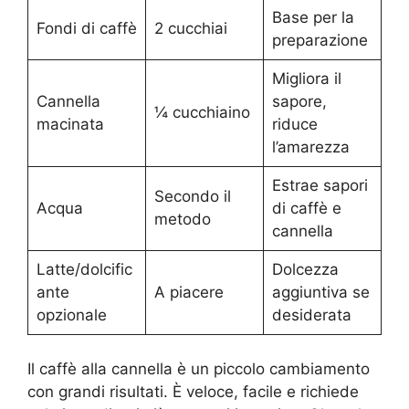
Base per la
Fondi di caffè
2 cucchiai
preparazione
Migliora il
Cannella
sapore,
¼ cucchiaino
macinata
riduce
l’amarezza
Estrae sapori
Secondo il
Acqua
di caffè e
metodo
cannella
Latte/dolcific
Dolcezza
ante
A piacere
aggiuntiva se
opzionale
desiderata
Il caffè alla cannella è un piccolo cambiamento
con grandi risultati. È veloce, facile e richiede