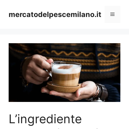
Vai
al
mercatodelpescemilano.it
Menu
contenuto
L’ingrediente