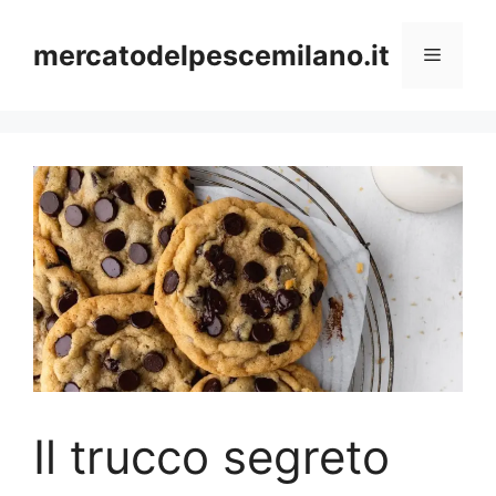
Vai
al
mercatodelpescemilano.it
Menu
contenuto
Il trucco segreto