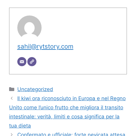
sahil@rytstory.com
Categorie
Uncategorized
Il kiwi ora riconosciuto in Europa e nel Regno
Unito come l’unico frutto che migliora il transito
intestinale: verità, limiti e cosa significa per la
tua dieta
Confermato e ufficiale: forte nevicata attesa