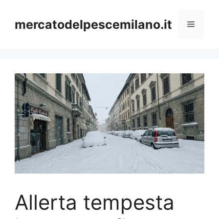
Vai
al
mercatodelpescemilano.it
Menu
contenuto
Allerta tempesta