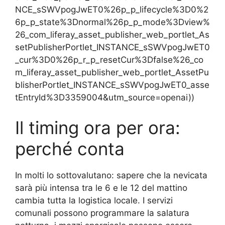
NCE_sSWVpogJwET0%26p_p_lifecycle%3D0%2
6p_p_state%3Dnormal%26p_p_mode%3Dview%
26_com_liferay_asset_publisher_web_portlet_As
setPublisherPortlet_INSTANCE_sSWVpogJwET0
_cur%3D0%26p_r_p_resetCur%3Dfalse%26_co
m_liferay_asset_publisher_web_portlet_AssetPu
blisherPortlet_INSTANCE_sSWVpogJwET0_asse
tEntryId%3D3359004&utm_source=openai))
Il timing ora per ora:
perché conta
In molti lo sottovalutano: sapere che la nevicata
sarà più intensa tra le 6 e le 12 del mattino
cambia tutta la logistica locale. I servizi
comunali possono programmare la salatura