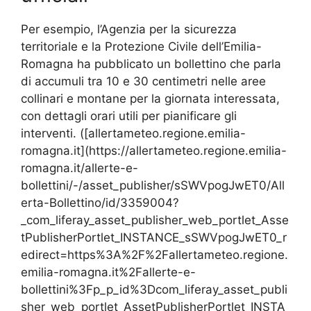
Per esempio, l’Agenzia per la sicurezza
territoriale e la Protezione Civile dell’Emilia-
Romagna ha pubblicato un bollettino che parla
di accumuli tra 10 e 30 centimetri nelle aree
collinari e montane per la giornata interessata,
con dettagli orari utili per pianificare gli
interventi. ([allertameteo.regione.emilia-
romagna.it](https://allertameteo.regione.emilia-
romagna.it/allerte-e-
bollettini/-/asset_publisher/sSWVpogJwET0/All
erta-Bollettino/id/3359004?
_com_liferay_asset_publisher_web_portlet_Asse
tPublisherPortlet_INSTANCE_sSWVpogJwET0_r
edirect=https%3A%2F%2Fallertameteo.regione.
emilia-romagna.it%2Fallerte-e-
bollettini%3Fp_p_id%3Dcom_liferay_asset_publi
sher_web_portlet_AssetPublisherPortlet_INSTA