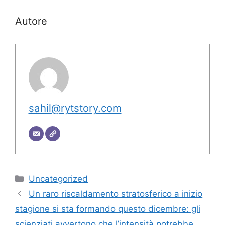
Autore
sahil@rytstory.com
Categorie
Uncategorized
Un raro riscaldamento stratosferico a inizio
stagione si sta formando questo dicembre: gli
scienziati avvertono che l’intensità potrebbe