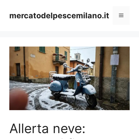
Vai
al
mercatodelpescemilano.it
Menu
contenuto
Allerta neve: